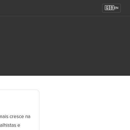
🇬🇧
EN
mais cresce na
alhistas e