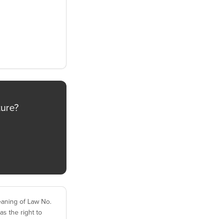
ture?
eaning of Law No.
s the right to