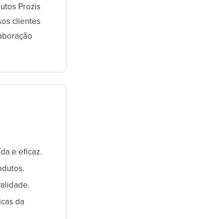
utos Prozis
os clientes
laboração
a e eficaz.
odutos.
validade.
icas da