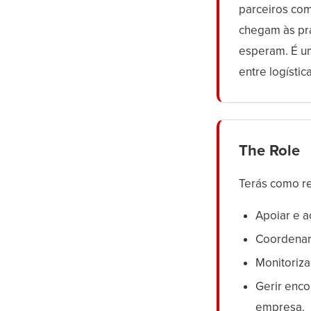
parceiros com
chegam às pra
esperam. É um
entre logísti
The Role
Terás como r
Apoiar e a
Coordenar 
Monitoriza
Gerir enco
empresa.