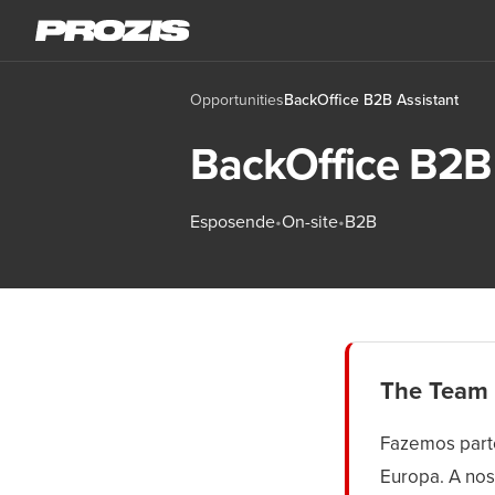
Opportunities
BackOffice B2B Assistant
BackOffice B2B 
Esposende
•
On-site
•
B2B
The Team
Fazemos parte
Europa. A nos