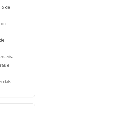
olo de
 ou
 de
rciais.
ras e
rciais.