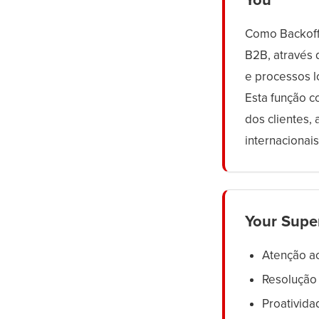
You
Como Backoffi
B2B, através
e processos l
Esta função c
dos clientes
internacionais
Your Supe
Atenção a
Resolução
Proativida