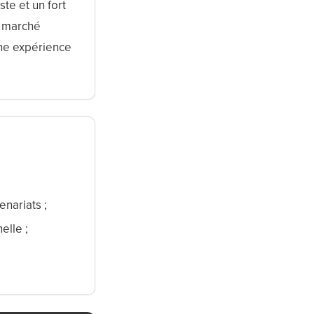
te et un fort
u marché
une expérience
nariats ;
elle ;