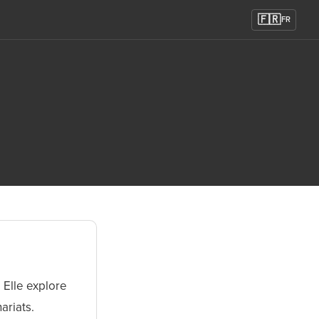
🇫🇷
FR
 Elle explore
ariats.