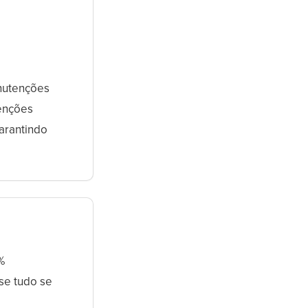
anutenções
enções
arantindo
%
se tudo se