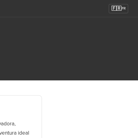
🇫🇷
FR
vadora,
ventura ideal