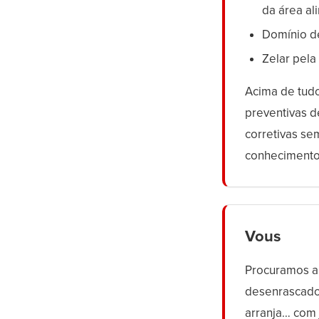
da área al
Domínio d
Zelar pela
Acima de tudo
preventivas d
corretivas se
conhecimento 
Vous
Procuramos a
desenrascado.
arranja… com j