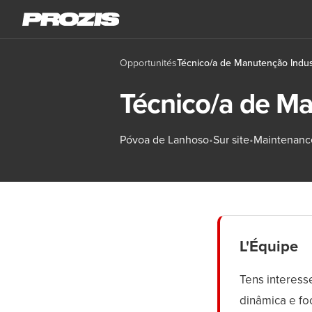
Opportunités
Técnico/a de Manutenção Indust
Técnico/a de Ma
Póvoa de Lanhoso
•
Sur site
•
Maintenanc
L'Équipe
Tens interess
dinâmica e fo