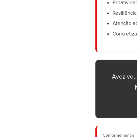
Proativida
Resiliênci
Atenção ao
Concretiza
Avez-vous
Conformément à la