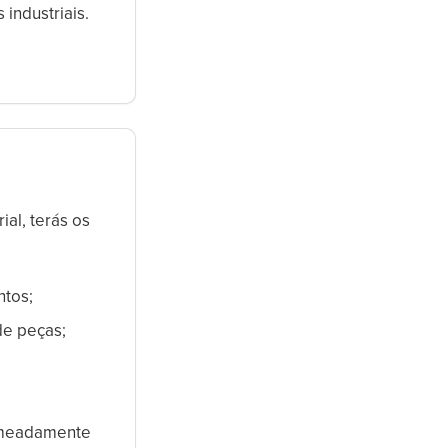
 industriais.
al, terás os
ntos;
de peças;
nomeadamente