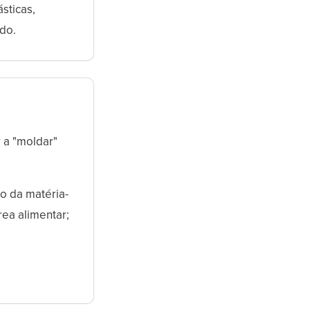
sticas,
do.
 a "moldar"
o da matéria-
rea alimentar;