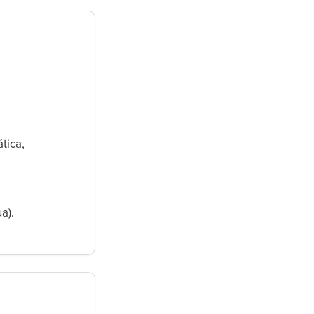
tica,
a).