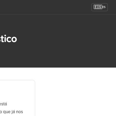
🇪🇸
ES
tico
está
o que já nos