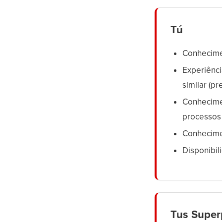
Tú
Conhecimen
Experiênci
similar (pr
Conhecimen
processos
Conhecime
Disponibil
Tus Super