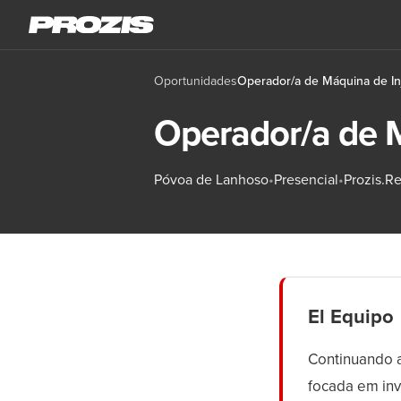
Oportunidades
Operador/a de Máquina de Inj
Operador/a de M
Póvoa de Lanhoso
•
Presencial
•
Prozis.Re
El Equipo
Continuando a
focada em inv